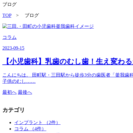
ブログ
TOP
> ブログ
コラム
2023-09-15
【小児歯科】乳歯のむし歯！生え変わ
こんにちは。 田町駅・三田駅から徒歩3分の歯医者「釜我歯科
子供のむし……
最初へ
最後へ
カテゴリ
インプラント （2件）
コラム （4件）