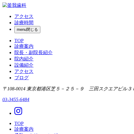
アクセス
診療時間
menu
閉じる
TOP
診療案内
院長・副院長紹介
院内紹介
設備紹介
アクセス
ブログ
〒108-0014 東京都港区芝５－２５－９ 三田スクエアビル３
03-3455-6484
TOP
診療案内