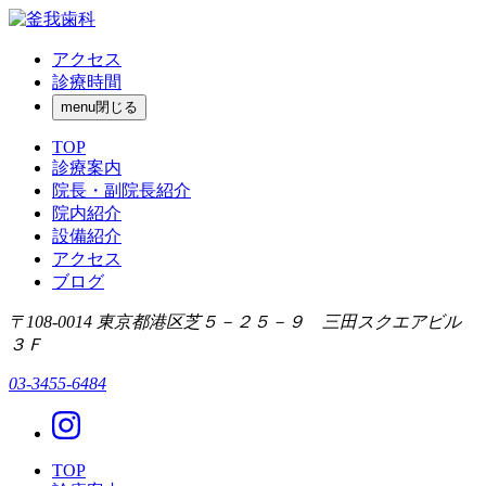
アクセス
診療時間
menu
閉じる
TOP
診療案内
院長・副院長紹介
院内紹介
設備紹介
アクセス
ブログ
〒108-0014 東京都港区芝５－２５－９ 三田スクエアビル
３Ｆ
03-3455-6484
TOP