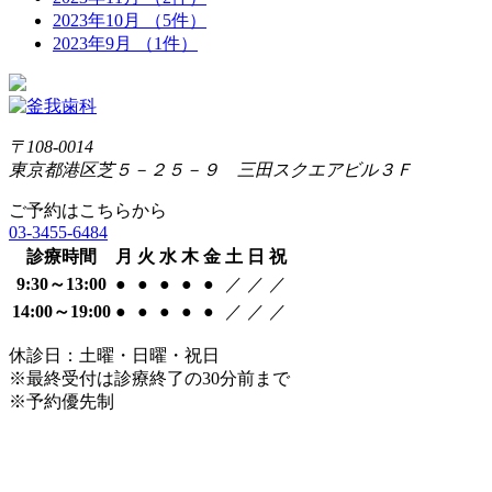
2023年10月 （5件）
2023年9月 （1件）
〒108-0014
東京都港区芝５－２５－９ 三田スクエアビル３Ｆ
ご予約はこちらから
03-3455-6484
診療時間
月
火
水
木
金
土
日
祝
9:30～13:00
●
●
●
●
●
／
／
／
14:00～19:00
●
●
●
●
●
／
／
／
休診日：土曜・日曜・祝日
※最終受付は診療終了の30分前まで
※予約優先制