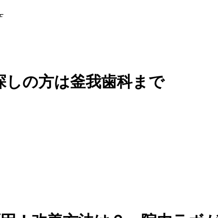
Ｆ
探しの方は釜我歯科まで