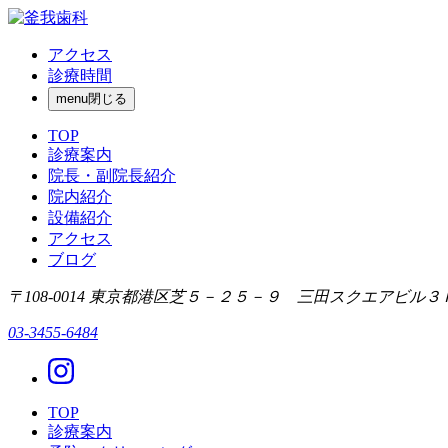
アクセス
診療時間
menu
閉じる
TOP
診療案内
院長・副院長紹介
院内紹介
設備紹介
アクセス
ブログ
〒108-0014 東京都港区芝５－２５－９ 三田スクエアビル３
03-3455-6484
TOP
診療案内