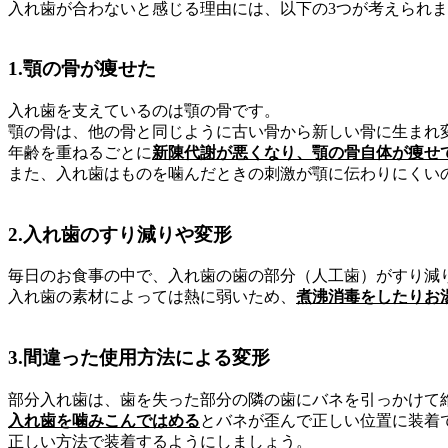
入れ歯が合わないと感じる理由には、以下の3つが考えられ
1.顎の骨が痩せた
入れ歯を支えているのは顎の骨です。
顎の骨は、他の骨と同じように古い骨から新しい骨に生まれ
年齢を重ねるごとに
新陳代謝が悪くなり、顎の骨自体が痩せ
また、入れ歯はものを噛んだときの刺激が顎に伝わりにくい
2.入れ歯のすり減りや変形
毎日のお食事の中で、入れ歯の歯の部分（人工歯）がすり減
入れ歯の素材によっては熱に弱いため、
煮沸消毒をしたりお
3.間違った使用方法による変形
部分入れ歯は、歯を失った部分の隣の歯にバネを引っかけて
入れ歯を噛みこんではめる
とバネが歪んで正しい位置に装着
正しい方法で装着するようにしましょう。