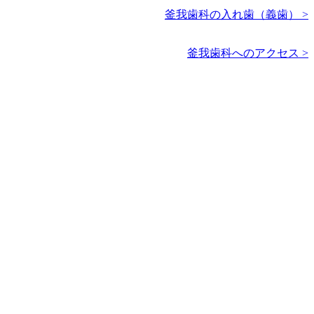
釜我歯科の入れ歯（義歯） >
釜我歯科へのアクセス >