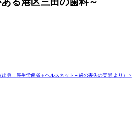
がある港区三田の歯科～
（出典：厚生労働省 e-ヘルスネット－歯の喪失の実態 より） >